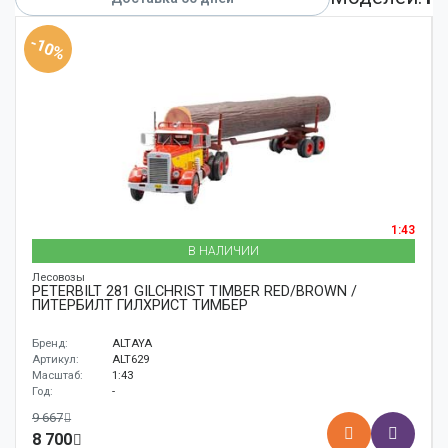
Аксессуары
-10%
Корабли
Поезда
1:43
В НАЛИЧИИ
Лесовозы
PETERBILT 281 GILCHRIST TIMBER RED/BROWN /
ПИТЕРБИЛТ ГИЛХРИСТ ТИМБЕР
Бренд:
ALTAYA
Артикул:
ALT629
Масштаб:
1:43
Год:
-
9 667
8 700