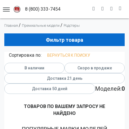
8 (800) 333-7454
АСШТАБНЫХ МОДЕЛЕЙ
/
/
Главная
Премиальные модели
Родстеры
Каталог моделей
Премиальные модели
Новинки
Фильтр товара
Легковые автомобили
Масштабы
Сортировка по:
ВЕРНУТЬСЯ К ПОИСКУ
Гоночные автомобили
Адрес магазина
1:12
Грузовые автомобили
Информация
1:18
В наличии
Скоро в продаже
Мотоциклы
1:43
Новости
Доставка 21 день
Автобусы
1:50
Доставка
Моделей:
0
Доставка 50 дней
Оплата
Самолеты
Правила
Военная техника
ТОВАРОВ ПО ВАШЕМУ ЗАПРОСУ НЕ
НАЙДЕНО
Помощь
Спецтранспорт
Спецтехника
ПОПУЛЯРНЫЕ МАРКИ МОДЕЛЕЙ