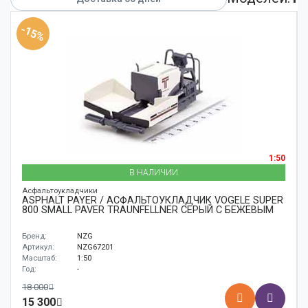
Аксессуары
-15%
Корабли
Поезда
1:50
В НАЛИЧИИ
Асфальтоукладчики
ASPHALT PAYER / АСФАЛЬТОУКЛАДЧИК VÖGELE SUPER
800 SMALL PAVER TRAUNFELLNER СЕРЫЙ С БЕЖЕВЫМ
Бренд:
NZG
Артикул:
NZG67201
Масштаб:
1:50
Год:
-
18 000
15 300