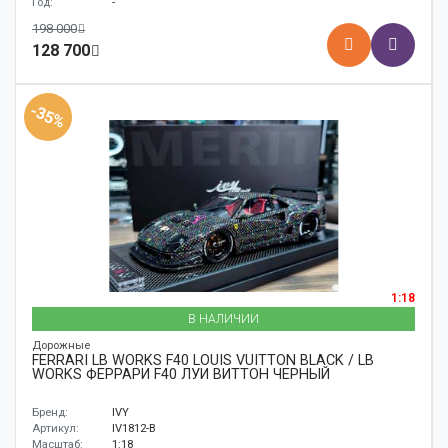
Год:
-
198 000
128 700
-35%
1:18
В НАЛИЧИИ
Дорожные
FERRARI LB WORKS F40 LOUIS VUITTON BLACK / LB
WORKS ФЕРРАРИ F40 ЛУИ ВИТТОН ЧЕРНЫЙ
Бренд:
IVY
Артикул:
IV1812-B
Масштаб:
1:18