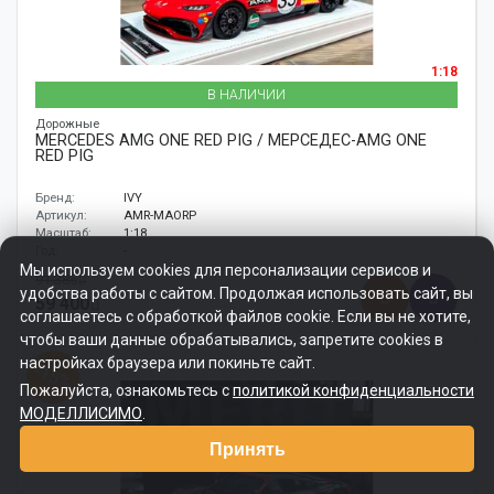
1:18
В НАЛИЧИИ
Дорожные
MERCEDES AMG ONE RED PIG / МЕРСЕДЕС-AMG ONE
RED PIG
Бренд:
IVY
Артикул:
AMR-MAORP
Масштаб:
1:18
Год:
-
Мы используем cookies для персонализации сервисов и
91 385
удобства работы с сайтом. Продолжая использовать сайт, вы
59 400
соглашаетесь с обработкой файлов cookie. Если вы не хотите,
чтобы ваши данные обрабатывались, запретите cookies в
настройках браузера или покиньте сайт.
-15%
Пожалуйста, ознакомьтесь с
политикой конфиденциальности
МОДЕЛЛИСИМО
.
Принять