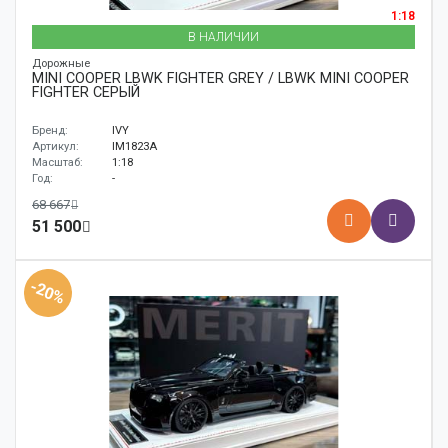
1:18
В НАЛИЧИИ
Дорожные
MINI COOPER LBWK FIGHTER GREY / LBWK MINI COOPER
FIGHTER СЕРЫЙ
Бренд:
IVY
Артикул:
IM1823A
Масштаб:
1:18
Год:
-
68 667
51 500
-20%