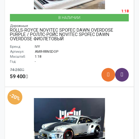
1:18
В НАЛИЧИИ
Дорожные
ROLLS-ROYCE NOVITEC SPOFEC DAWN OVERDOSE
PURPLE / РОЛЛС-РОЙС NOVITEC SPOFEC DAWN
OVERDOSE ФИОЛЕТОВЫЙ
Бренд:
IVY
Артикул:
AMR-RRNSDOP
Масштаб:
1:18
Год:
-
74 250
59 400
-20%