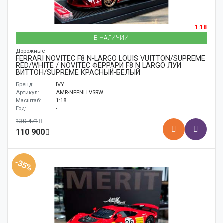
1:18
В НАЛИЧИИ
Дорожные
FERRARI NOVITEC F8 N-LARGO LOUIS VUITTON/SUPREME
RED/WHITE / NOVITEC ФЕРРАРИ F8 N LARGO ЛУИ
ВИТТОН/SUPREME КРАСНЫЙ-БЕЛЫЙ
Бренд:
IVY
Артикул:
AMR-NFFNLLVSRW
Масштаб:
1:18
Год:
-
130 471
110 900
-35%