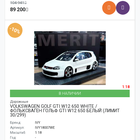
104 941
89 200
-10%
1:18
В НАЛИЧИИ
Дорожные
VOLKSWAGEN GOLF GTI W12 650 WHITE /
ФОЛЬКСВАГЕН ГОЛЬФ GTI W12 650 БЕЛЫЙ (ЛИМИТ
30/299)
Бренд:
IVY
Артикул:
IVY18007WE
Масштаб:
1:18
Год:
-