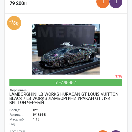
79 200
-15%
1:18
В НАЛИЧИИ
Дорожные
LAMBORGHINI LB WORKS HURACAN GT LOUIS VUITTON
BLACK / LB WORKS ЛАМБОРГИНИ УРАКАН GT ЛУИ
ВИТТОН ЧЕРНЫЙ
Бренд:
IVY
Артикул:
IV1814-B
Масштаб:
1:18
Год:
-
107 176