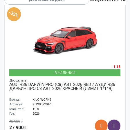
Аксессуары
-35%
Корабли
Поезда
1:18
В НАЛИЧИИ
Дорожные
AUDI RS6 DARWIN PRO (C8) ABT 2026 RED / АУДИ RS6
ДАРВИН ПРО C8 ABT 2026 КРАСНЫЙ (ЛИМИТ 1/149)
Бренд:
KILO WORKS
Артикул:
KLW002204-1
Масштаб:
1:18
Год:
2026
42 923
27 900