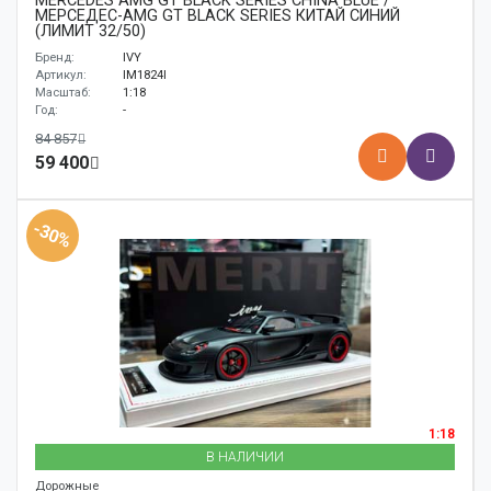
MERCEDES AMG GT BLACK SERIES CHINA BLUE /
МЕРСЕДЕС-AMG GT BLACK SERIES КИТАЙ СИНИЙ
(ЛИМИТ 32/50)
Бренд:
IVY
Артикул:
IM1824I
Масштаб:
1:18
Год:
-
84 857
59 400
-30%
1:18
В НАЛИЧИИ
Дорожные