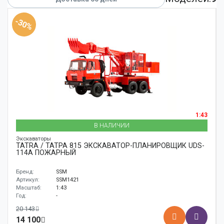
Аксессуары
-30%
Корабли
Поезда
1:43
В НАЛИЧИИ
Экскаваторы
TATRA / ТАТРА 815 ЭКСКАВАТОР-ПЛАНИРОВЩИК UDS-
114A ПОЖАРНЫЙ
Бренд:
SSM
Артикул:
SSM1421
Масштаб:
1:43
Год:
-
20 143
14 100