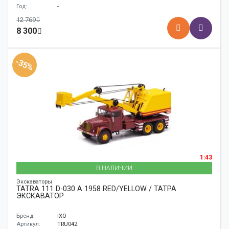
Год:
-
12 769
8 300
-35%
1:43
В НАЛИЧИИ
Экскаваторы
TATRA 111 D-030 A 1958 RED/YELLOW / ТАТРА
ЭКСКАВАТОР
Бренд:
IXO
Артикул:
TRU042