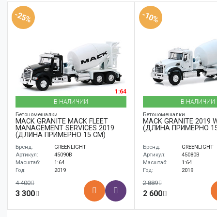
Аксессуары
-25%
-10%
Корабли
Поезда
1:64
В НАЛИЧИИ
В НАЛИЧИИ
Бетономешалки
Бетономешалки
MACK GRANITE MACK FLEET
MACK GRANITE 2019 
MANAGEMENT SERVICES 2019
(ДЛИНА ПРИМЕРНО 15
(ДЛИНА ПРИМЕРНО 15 СМ)
Бренд:
GREENLIGHT
Бренд:
GREENLIGHT
Артикул:
45090B
Артикул:
45080B
Масштаб:
1:64
Масштаб:
1:64
Год:
2019
Год:
2019
4 400
2 889
3 300
2 600