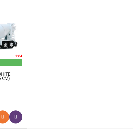
1:64
WHITE
 СМ)