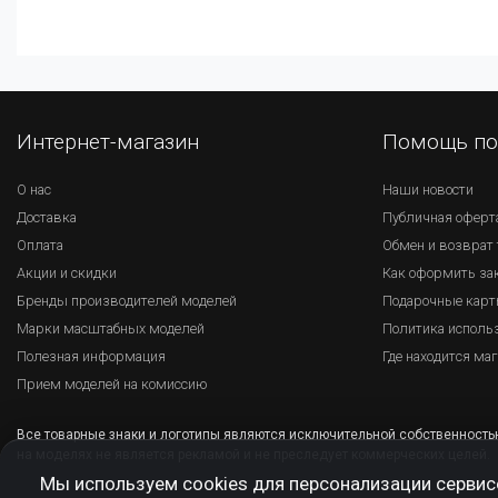
Интернет-магазин
Помощь по
О нас
Наши новости
Доставка
Публичная оферт
Оплата
Обмен и возврат 
Акции и скидки
Как оформить за
Бренды производителей моделей
Подарочные кар
Марки масштабных моделей
Политика использ
Полезная информация
Где находится ма
Прием моделей на комиссию
Все товарные знаки и логотипы являются исключительной собственность
на моделях не является рекламой и не преследует коммерческих целей.
Мы используем cookies для персонализации сервисо