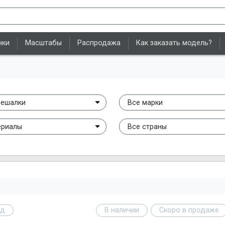
нки
Масштабы
Распродажа
Как заказать модель?
мешалки
Все марки
ериалы
Все страны
од
В наличии
Скоро в продаже