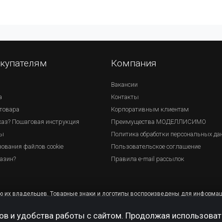
купателям
Компания
Вакансии
а
Контакты
товара
Корпоративным клиентам
каз? Пошаговая инструкция
Преимущества МОДЕЛЛИСИМО
ты
Политика обработки персональных да
ования файлов сookie
Пользовательское соглашение
газин?
Правила e-mail рассылок
ю их владельцев. Товарные знаки и логотипы воспроизведены для информац
в и удобства работы с сайтом. Продолжая использовать