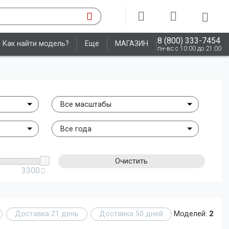
8 (800) 333-7454
Как найти модель?
Еще
МАГАЗИН
пн-вс с 10:00 до 21:00
Все масштабы
Все года
Очистить
3300
Доставка 21 день
Доставка 50 дней
Моделей:
2