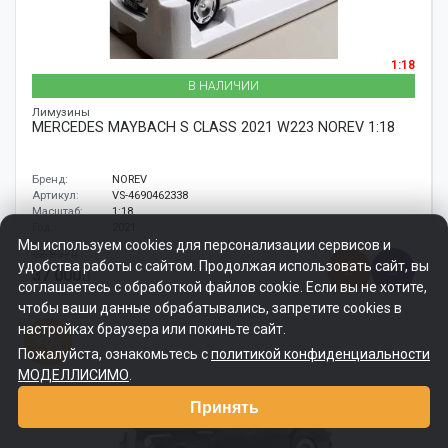
1:18
В НАЛИЧИИ
Лимузины
MERCEDES MAYBACH S CLASS 2021 W223 NOREV 1:18
Бренд:
NOREV
Артикул:
VS-4690462338
Масштаб:
1:18
Год:
2021
Мы используем cookies для персонализации сервисов и
52 857
удобства работы с сайтом. Продолжая использовать сайт, вы
37 000
соглашаетесь с обработкой файлов cookie. Если вы не хотите,
чтобы ваши данные обрабатывались, запретите cookies в
настройках браузера или покиньте сайт.
-20%
Пожалуйста, ознакомьтесь с
политикой конфиденциальности
МОДЕЛЛИСИМО
.
Принять