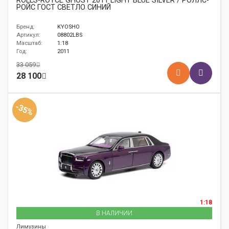
ROLLS-ROYCE GHOST 2011 LIGHT BLUE SILVER / РОЛЛС-
РОЙС ГОСТ СВЕТЛО СИНИЙ
Бренд:
KYOSHO
Артикул:
08802LBS
Масштаб:
1:18
Год:
2011
33 059
28 100
-35%
1:18
В НАЛИЧИИ
Лимузины