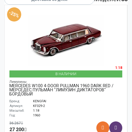
Аксессуары
-25%
Корабли
Поезда
1:18
В НАЛИЧИИ
Лимузины
MERCEDES W100 4-DOOR PULLMAN 1960 DARK RED /
МЕРСЕДЕС ПУЛЬМАН "ЛИМУЗИН ДИКТАТОРОВ"
БОРДОВЫЙ
Бренд:
KENGFAI
Артикул:
KF029-2
Масштаб:
1:18
Год:
1960
36 267
27 200