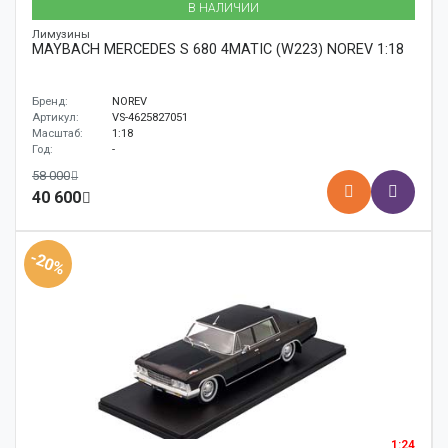
В НАЛИЧИИ
Лимузины
MAYBACH MERCEDES S 680 4MATIC (W223) NOREV 1:18
Бренд:
NOREV
Артикул:
VS-4625827051
Масштаб:
1:18
Год:
-
58 000
40 600
-20%
1:24