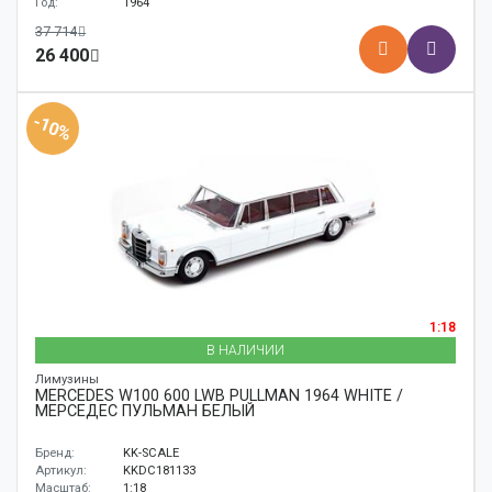
Год:
1964
37 714
26 400
-10%
1:18
В НАЛИЧИИ
Лимузины
MERCEDES W100 600 LWB PULLMAN 1964 WHITE /
МЕРСЕДЕС ПУЛЬМАН БЕЛЫЙ
Бренд:
KK-SCALE
Артикул:
KKDC181133
Масштаб:
1:18