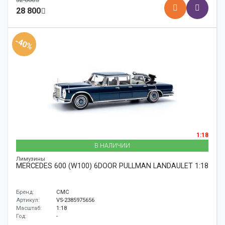
28 800
-40%
1:18
В НАЛИЧИИ
Лимузины
MERCEDES 600 (W100) 6DOOR PULLMAN LANDAULET 1:18
Бренд:
CMC
Артикул:
VS-2385975656
Масштаб:
1:18
Год:
-