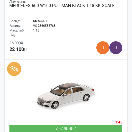
Лимузины
MERCEDES 600 W100 PULLMAN BLACK 1:18 KK SCALE
Бренд:
KK-SCALE
Артикул:
VS-2866535768
Масштаб:
1:18
Год:
-
26 000
22 100
-35%
1:43
В НАЛИЧИИ