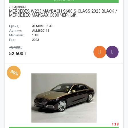
Лимузины
MERCEDES W223 MAYBACH S680 S-CLASS 2023 BLACK /
МЕРСЕДЕС МАЙБАХ С680 ЧЕРНЫЙ
Бренд:
ALMOST REAL
Артикул:
ALM820115
Масштаб:
1:18
Год:
2023
70 133
52 600
-30%
1:18