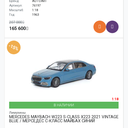
Бренд:
AUTOART
Артикул:
76197
Масштаб:
1:18
Год:
1963
207 000
165 600
-15%
1:18
В НАЛИЧИИ
Лимузины
MERCEDES MAYBACH W223 S-CLASS X223 2021 VINTAGE
BLUE / МЕРСЕДЕС С-КЛАСС МАЙБАХ СИНИЙ