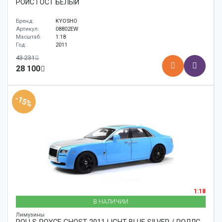
РОЙС ГОСТ БЕЛЫЙ
Бренд:
KYOSHO
Артикул:
08802EW
Масштаб:
1:18
Год:
2011
43 231
28 100
-15%
1:18
В НАЛИЧИИ
Лимузины