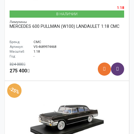
1:18
В НАЛИЧИИ
Лимузины
MERCEDES 600 PULLMAN (W100) LANDAULET 1:18 CMC
Бренд:
CMC
Артикул:
VS-4689974468
Масштаб:
1:18
Год:
-
324 000
275 400
-25%