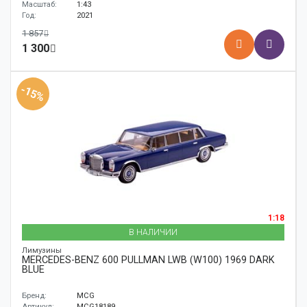
Масштаб:
1:43
Год:
2021
1 857
1 300
-15%
1:18
В НАЛИЧИИ
Лимузины
MERCEDES-BENZ 600 PULLMAN LWB (W100) 1969 DARK
BLUE
Бренд:
MCG
Артикул:
MCG18189