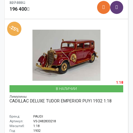
327 333
196 400
-25%
1:18
В НАЛИЧИИ
Лимузины
CADILLAC DELUXE TUDOR EMPERIOR PUYI 1932 1:18
Бренд:
PAUDI
Артикул:
VS-2482833218
Масштаб:
1:18
Год:
1932