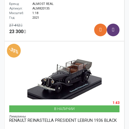
Бренд:
ALMOST REAL
Артикул:
ALM820135
Масштаб:
1:18
Год:
2021
27 412
23 300
-35%
1:43
В НАЛИЧИИ
Лимузины
RENAULT REINASTELLA PRESIDENT LEBRUN 1936 BLACK