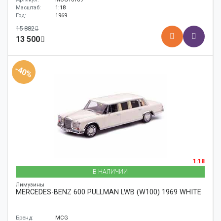
Масштаб:
1:18
Год:
1969
15 882
13 500
-40%
1:18
В НАЛИЧИИ
Лимузины
MERCEDES-BENZ 600 PULLMAN LWB (W100) 1969 WHITE
Бренд:
MCG