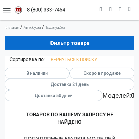
8 (800) 333-7454
АСШТАБНЫХ МОДЕЛЕЙ
/
/
Главная
Автобусы
Техслужбы
Каталог моделей
Премиальные модели
Новинки
Фильтр товара
Легковые автомобили
Масштабы
Сортировка по:
ВЕРНУТЬСЯ К ПОИСКУ
Гоночные автомобили
Адрес магазина
1:12
Грузовые автомобили
Информация
1:18
В наличии
Скоро в продаже
Мотоциклы
1:43
Новости
Доставка 21 день
Автобусы
1:50
Доставка
Моделей:
0
Доставка 50 дней
Оплата
Самолеты
Правила
Военная техника
ТОВАРОВ ПО ВАШЕМУ ЗАПРОСУ НЕ
НАЙДЕНО
Помощь
Спецтранспорт
Спецтехника
ПОПУЛЯРНЫЕ МАРКИ МОДЕЛЕЙ