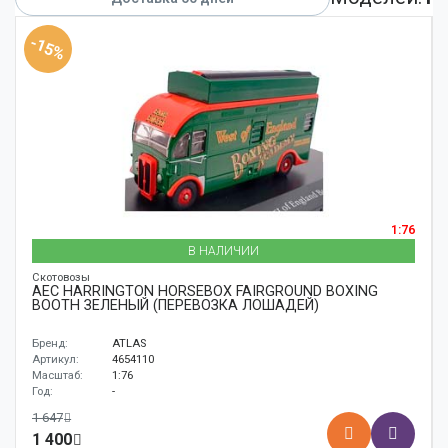
Аксессуары
-15%
Корабли
Поезда
1:76
В НАЛИЧИИ
Скотовозы
AEC HARRINGTON HORSEBOX FAIRGROUND BOXING
BOOTH ЗЕЛЕНЫЙ (ПЕРЕВОЗКА ЛОШАДЕЙ)
Бренд:
ATLAS
Артикул:
4654110
Масштаб:
1:76
Год:
-
1 647
1 400