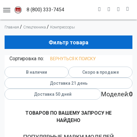
8 (800) 333-7454
АСШТАБНЫХ МОДЕЛЕЙ
/
/
Главная
Спецтехника
Компрессоры
Каталог моделей
Премиальные модели
Новинки
Фильтр товара
Легковые автомобили
Масштабы
Сортировка по:
ВЕРНУТЬСЯ К ПОИСКУ
Гоночные автомобили
Адрес магазина
1:12
Грузовые автомобили
Информация
1:18
В наличии
Скоро в продаже
Мотоциклы
1:43
Новости
Доставка 21 день
Автобусы
1:50
Доставка
Моделей:
0
Доставка 50 дней
Оплата
Самолеты
Правила
Военная техника
ТОВАРОВ ПО ВАШЕМУ ЗАПРОСУ НЕ
НАЙДЕНО
Помощь
Спецтранспорт
Спецтехника
ПОПУЛЯРНЫЕ МАРКИ МОДЕЛЕЙ