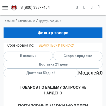
8 (800) 333-7454
АСШТАБНЫХ МОДЕЛЕЙ
/
/
Главная
Спецтехника
Трубоукладчики
Каталог моделей
Премиальные модели
Новинки
Фильтр товара
Легковые автомобили
Масштабы
Сортировка по:
ВЕРНУТЬСЯ К ПОИСКУ
Гоночные автомобили
Адрес магазина
1:12
Грузовые автомобили
Информация
1:18
В наличии
Скоро в продаже
Мотоциклы
1:43
Новости
Доставка 21 день
Автобусы
1:50
Доставка
Моделей:
0
Доставка 50 дней
Оплата
Самолеты
Правила
Военная техника
ТОВАРОВ ПО ВАШЕМУ ЗАПРОСУ НЕ
НАЙДЕНО
Помощь
Спецтранспорт
Спецтехника
ПОПУЛЯРНЫЕ МАРКИ МОДЕЛЕЙ